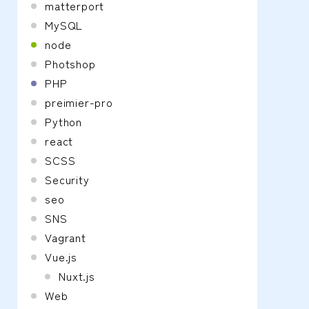
matterport
MySQL
node
Photshop
PHP
preimier-pro
Python
react
SCSS
Security
seo
SNS
Vagrant
Vue.js
Nuxt.js
Web