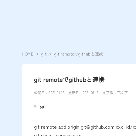
HOME
git
git remoteでgithubと連携
git remoteでgithubと連携
公開日：
2021.01.19
更新日：
2021.01.19
文字数：75文字
git
git remote add origin git@github.com:xxx_id/xx
git push -u origin main