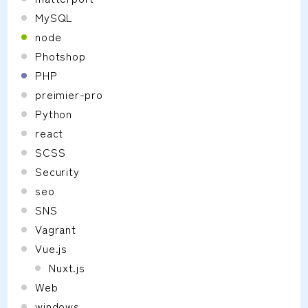
MySQL
node
Photshop
PHP
preimier-pro
Python
react
SCSS
Security
seo
SNS
Vagrant
Vue.js
Nuxt.js
Web
windows