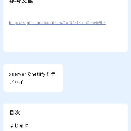
参考文献
https://qiita.com/too/items/1b0944f5acb2aeb4e9b9
xserverでnetlifyをデ
プロイ
目次
はじめに