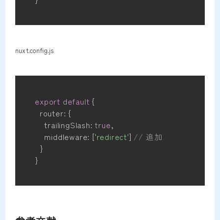
nuxt.config.js
export
default
{
  router
:
{
    trailingSlash
:
true
,
    middleware
:
[
'redirect'
]
// 追加
}
}