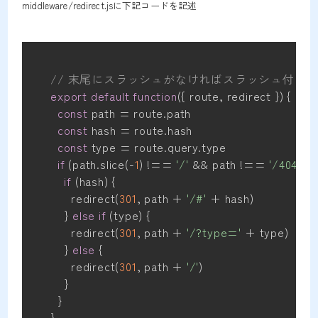
middleware/redirect.jsに下記コードを記述
// 末尾にスラッシュがなければスラッシュ付きの
export
default
function
({
 route
,
 redirect 
})
{
const
 path 
=
 route
.
path

const
 hash 
=
 route
.
hash

const
 type 
=
 route
.
query
.
type

if
(
path
.
slice
(-
1
)
!==
'/'
&&
 path 
!==
'/404'
)
{
if
(
hash
)
{
      redirect
(
301
,
 path 
+
'/#'
+
 hash
)
}
else
if
(
type
)
{
      redirect
(
301
,
 path 
+
'/?type='
+
 type
)
}
else
{
      redirect
(
301
,
 path 
+
'/'
)
}
}
}