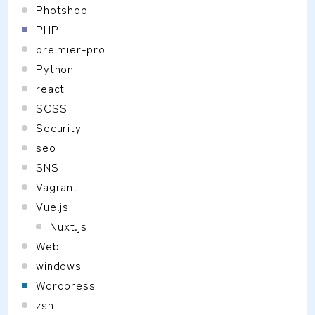
Photshop
PHP
preimier-pro
Python
react
SCSS
Security
seo
SNS
Vagrant
Vue.js
Nuxt.js
Web
windows
Wordpress
zsh