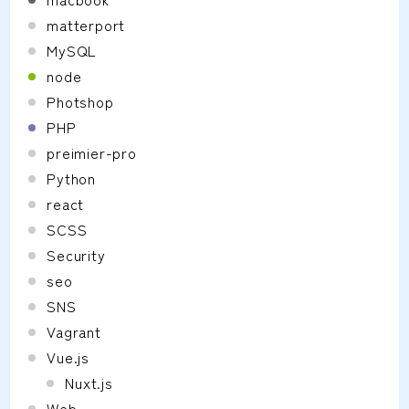
matterport
MySQL
node
Photshop
PHP
preimier-pro
Python
react
SCSS
Security
seo
SNS
Vagrant
Vue.js
Nuxt.js
Web